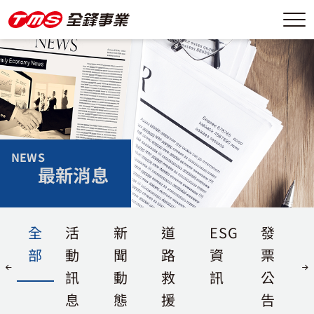
NEWS
最新消息
全
活
新
道
ESG
發
部
動
聞
路
資
票
訊
動
救
訊
公
息
態
援
告