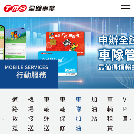
MOBILE SERVICES
行動服務
道
機
車
車
車
加
車
V-
路
場
輛
輛
隊
油
輛
PR
救
接
運
保
加
站
租
車
援
送
送
修
油
賃