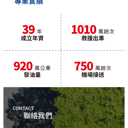
專業實績
39
1010
成立年資
救援出車
920
750
發油量
機場接送
CONTACT
聯絡我們